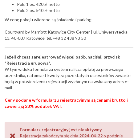
​Pok. 1 os. 420 zł netto
Pok. 2 os. 540 zł netto
W cenę pokoju wliczone są śniadanie i parking.
Courtyard by Marriott Katowice City Center | ul. Uniwersytecka
13, 40-007 Katowice
, tel. +48 32 438 93 50
Jeżeli chcesz zarejestrować więcej osób, naciśnij przycisk
"Rejestracja grupowa".
W tym widoku formularza system nalicza opłatę za pierwszego
uczestnika, natomiast kwoty za pozostałych uczestników zawarte
będą w potwierdzeniu rejestracji wysłanym na wskazany adres e-
mail.
Ceny podane w formularzu rejestracyjnym są cenami brutto i
zawierają 23% podatek VAT.
Formularz rejestracyjny jest nieaktywny.
Rejestracja zakończyła się dnia
2024-04-22
o godzinie